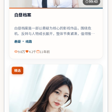
99:43
白昼档案
白昼档案是一部以悬疑为核心的影视作品，围绕危
机、反转与人物成长展开，整体节奏紧凑，值得推荐
观看。
悬疑
· 线路
9.8万
4.2千
11年前
精选