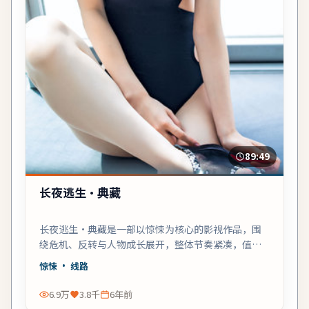
89:49
长夜逃生·典藏
长夜逃生·典藏是一部以惊悚为核心的影视作品，围
绕危机、反转与人物成长展开，整体节奏紧凑，值得
推荐观看。
惊悚
· 线路
6.9万
3.8千
6年前