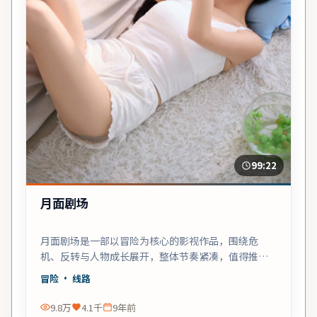
99:22
月面剧场
月面剧场是一部以冒险为核心的影视作品，围绕危
机、反转与人物成长展开，整体节奏紧凑，值得推荐
观看。
冒险
· 线路
9.8万
4.1千
9年前