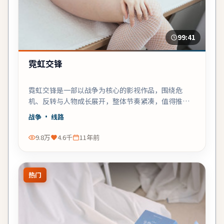
99:41
霓虹交锋
霓虹交锋是一部以战争为核心的影视作品，围绕危
机、反转与人物成长展开，整体节奏紧凑，值得推荐
观看。
战争
· 线路
9.8万
4.6千
11年前
热门