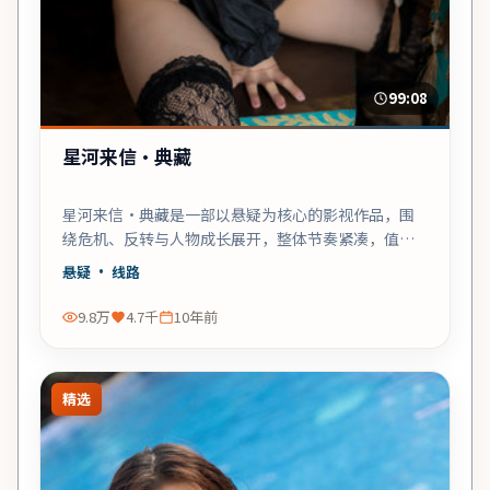
99:08
星河来信·典藏
星河来信·典藏是一部以悬疑为核心的影视作品，围
绕危机、反转与人物成长展开，整体节奏紧凑，值得
推荐观看。
悬疑
· 线路
9.8万
4.7千
10年前
精选