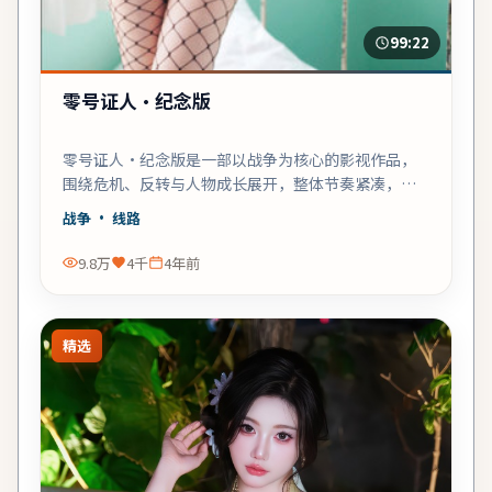
99:22
零号证人·纪念版
零号证人·纪念版是一部以战争为核心的影视作品，
围绕危机、反转与人物成长展开，整体节奏紧凑，值
得推荐观看。
战争
· 线路
9.8万
4千
4年前
精选