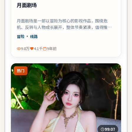
月面剧场
月面剧场是一部以冒险为核心的影视作品，围绕危
机、反转与人物成长展开，整体节奏紧凑，值得推荐
观看。
冒险
· 线路
9.8万
4.1千
9年前
热门
99:07